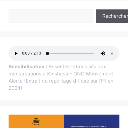
Recherche
Sensibilisation
: Briser les tabous liés aux
menstruations à Kinshasa - ONG Mouvement
Alerte (Extrait du reportage diffusé sur RFI en
2024)