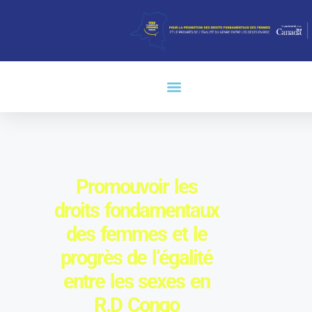
Promouvoir les
droits fondamentaux
des femmes et le
progrès de l’égalité
entre les sexes en
R.D Congo