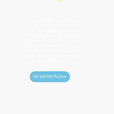
Voix et Leadership des Femmes
vise à accroître la jouissance
des droits fondamentaux des
femmes et filles et à faire
progresser l’égalité des sexes
dans six provinces de la RDC
au travers des organisations
locales de défense des droits
des femmes
EN SAVOIR PLUS