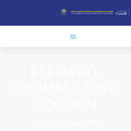
FSF-AFPQ-
CDDIMM-CAOFE-
COQSAIN
Province de l’Équateur, RDC