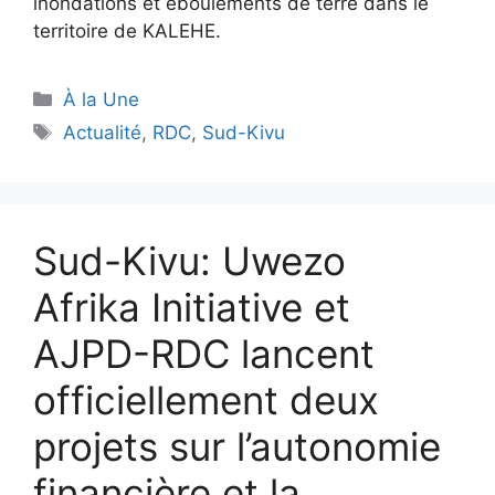
inondations et éboulements de terre dans le
territoire de KALEHE.
À la Une
Actualité
,
RDC
,
Sud-Kivu
Sud-Kivu: Uwezo
Afrika Initiative et
AJPD-RDC lancent
officiellement deux
projets sur l’autonomie
financière et la