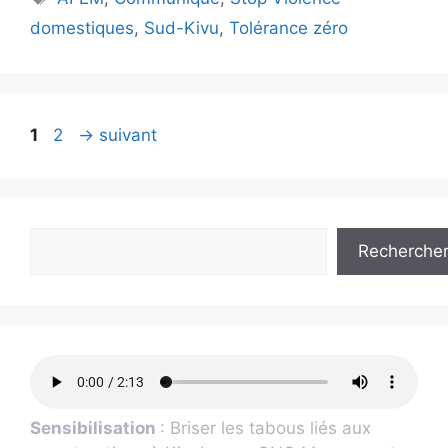
domestiques
,
Sud-Kivu
,
Tolérance zéro
1
2
→
suivant
Recherche
Sensibilisation
: Briser les tabous liés aux