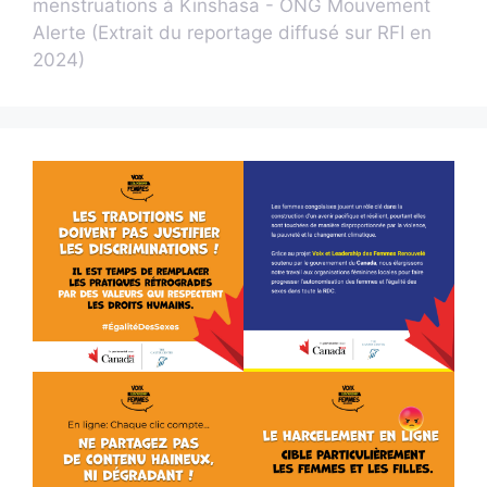
menstruations à Kinshasa - ONG Mouvement
Alerte (Extrait du reportage diffusé sur RFI en
2024)