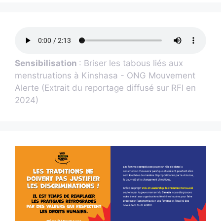
Sensibilisation
: Briser les tabous liés aux
menstruations à Kinshasa - ONG Mouvement
Alerte (Extrait du reportage diffusé sur RFI en
2024)