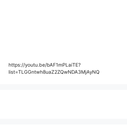
https://youtu.be/bAF1mPLaiTE?
list=TLGGntwh8uaZ2ZQwNDA3MjAyNQ
Actualité