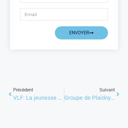
ENVOYER
Précédent
Suivant
VLF: La jeunesse estudiantine congolaise s’engage à s’investir dans les campagnes de prévention sur la violence à l’égard des femmes et des filles
Groupe de Plaidoyer: Reprise des travaux du groupe de Plaidoyer Voix et Leadership des Femmes