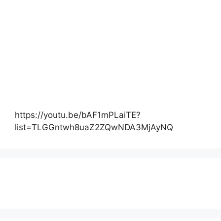
https://youtu.be/bAF1mPLaiTE?
list=TLGGntwh8uaZ2ZQwNDA3MjAyNQ
Actualité