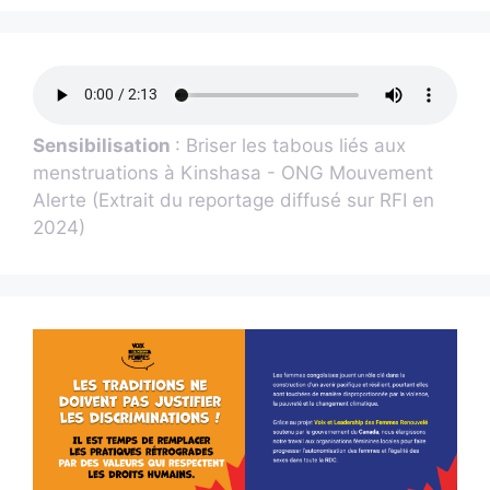
Sensibilisation
: Briser les tabous liés aux
menstruations à Kinshasa - ONG Mouvement
Alerte (Extrait du reportage diffusé sur RFI en
2024)