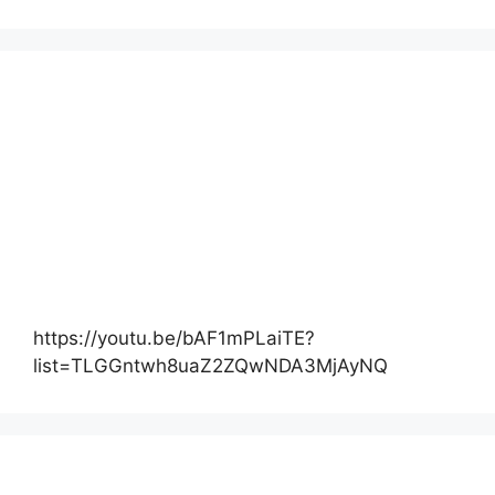
https://youtu.be/bAF1mPLaiTE?
list=TLGGntwh8uaZ2ZQwNDA3MjAyNQ
Actualité