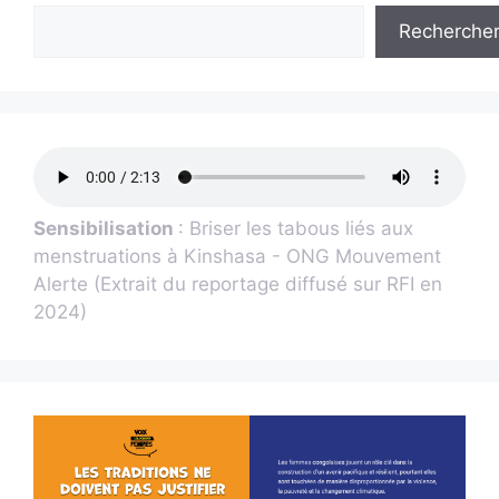
Recherche
Sensibilisation
: Briser les tabous liés aux
menstruations à Kinshasa - ONG Mouvement
Alerte (Extrait du reportage diffusé sur RFI en
2024)