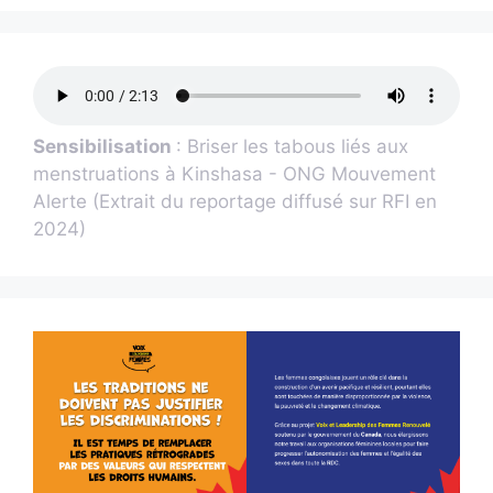
Sensibilisation
: Briser les tabous liés aux
menstruations à Kinshasa - ONG Mouvement
Alerte (Extrait du reportage diffusé sur RFI en
2024)