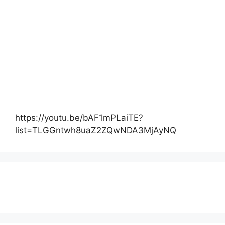
https://youtu.be/bAF1mPLaiTE?
list=TLGGntwh8uaZ2ZQwNDA3MjAyNQ
Actualité