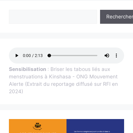
Recherche
Sensibilisation
: Briser les tabous liés aux
menstruations à Kinshasa - ONG Mouvement
Alerte (Extrait du reportage diffusé sur RFI en
2024)