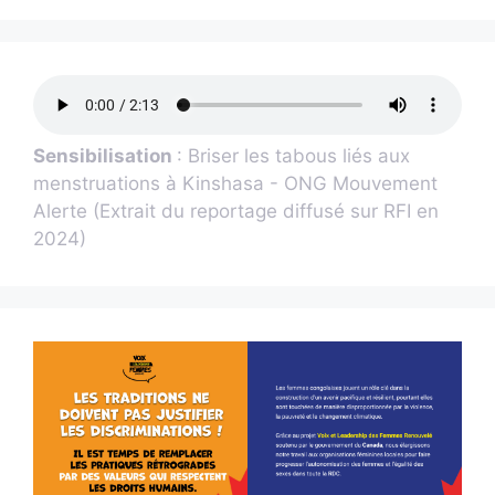
Sensibilisation
: Briser les tabous liés aux
menstruations à Kinshasa - ONG Mouvement
Alerte (Extrait du reportage diffusé sur RFI en
2024)