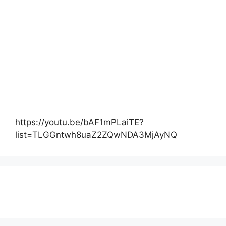
https://youtu.be/bAF1mPLaiTE?
list=TLGGntwh8uaZ2ZQwNDA3MjAyNQ
Actualité