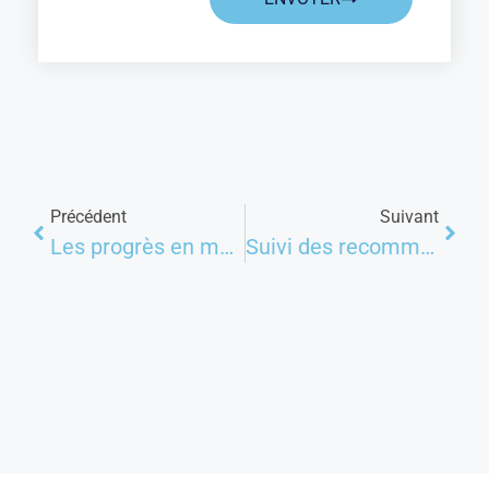
Précédent
Suivant
Les progrès en matière d’alphabétisation restent entravés par la pandémie de Covid-19 (UNESCO)
Suivi des recommandations CEDEF : Les femmes parlementaires provinciaux informées sur les notions de protection des droits humains