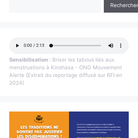
Recherche
Sensibilisation
: Briser les tabous liés aux
menstruations à Kinshasa - ONG Mouvement
Alerte (Extrait du reportage diffusé sur RFI en
2024)