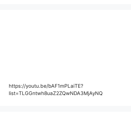
https://youtu.be/bAF1mPLaiTE?
list=TLGGntwh8uaZ2ZQwNDA3MjAyNQ
Actualité