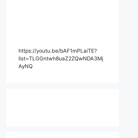
https://youtu.be/bAF1mPLaiTE?
list=TLGGntwh8uaZ2ZQwNDA3Mj
AyNQ
Actualité