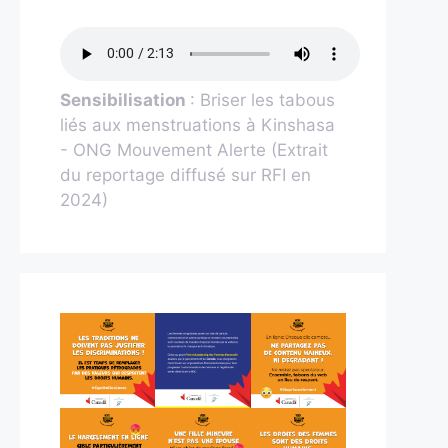
Sensibilisation
: Briser les tabous
liés aux menstruations à Kinshasa
- ONG Mouvement Alerte (Extrait
du reportage diffusé sur RFI en
2024)