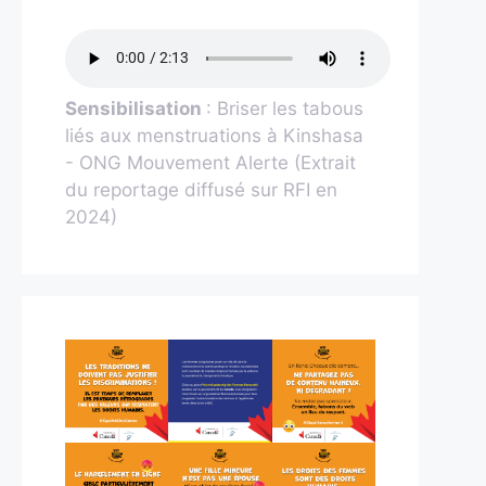
Sensibilisation
: Briser les tabous
liés aux menstruations à Kinshasa
- ONG Mouvement Alerte (Extrait
du reportage diffusé sur RFI en
2024)