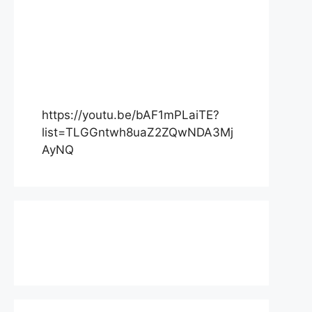
https://youtu.be/bAF1mPLaiTE?
list=TLGGntwh8uaZ2ZQwNDA3Mj
AyNQ
Actualité