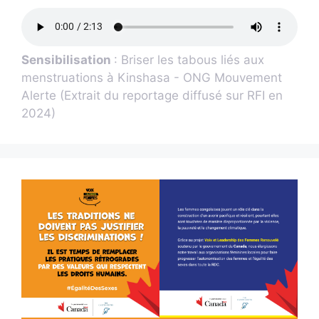
Sensibilisation
: Briser les tabous liés aux
menstruations à Kinshasa - ONG Mouvement
Alerte (Extrait du reportage diffusé sur RFI en
2024)