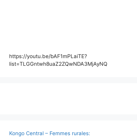
https://youtu.be/bAF1mPLaiTE?
list=TLGGntwh8uaZ2ZQwNDA3MjAyNQ
Actualité
Kongo Central – Femmes rurales: