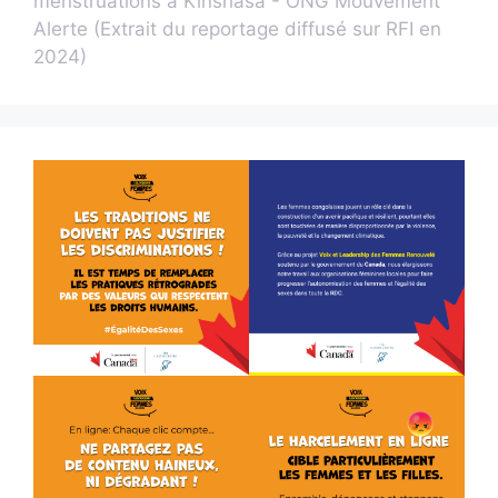
menstruations à Kinshasa - ONG Mouvement
Alerte (Extrait du reportage diffusé sur RFI en
2024)