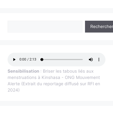
Recherche
Sensibilisation
: Briser les tabous liés aux
menstruations à Kinshasa - ONG Mouvement
Alerte (Extrait du reportage diffusé sur RFI en
2024)