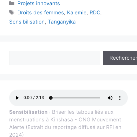
Projets innovants
Droits des femmes
,
Kalemie
,
RDC
,
Sensibilisation
,
Tanganyika
Recherche
Sensibilisation
: Briser les tabous liés aux
menstruations à Kinshasa - ONG Mouvement
Alerte (Extrait du reportage diffusé sur RFI en
2024)