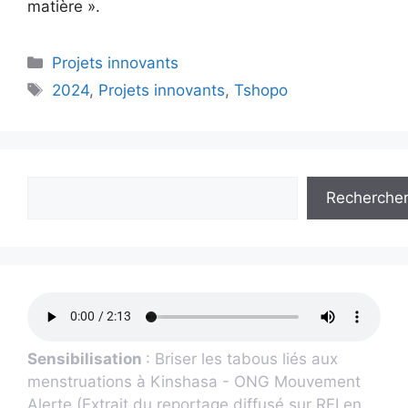
matière ».
Projets innovants
2024
,
Projets innovants
,
Tshopo
Recherche
Sensibilisation
: Briser les tabous liés aux
menstruations à Kinshasa - ONG Mouvement
Alerte (Extrait du reportage diffusé sur RFI en