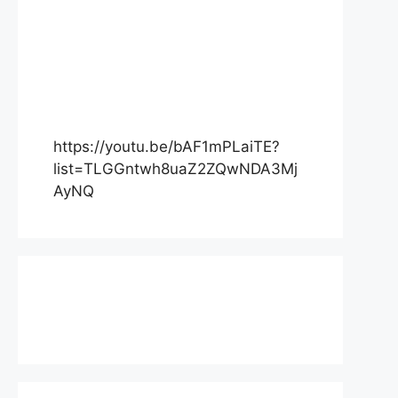
https://youtu.be/bAF1mPLaiTE?
list=TLGGntwh8uaZ2ZQwNDA3Mj
AyNQ
Actualité