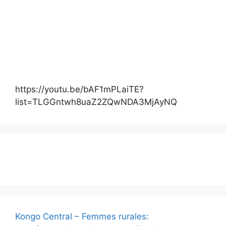
https://youtu.be/bAF1mPLaiTE?
list=TLGGntwh8uaZ2ZQwNDA3MjAyNQ
Actualité
Kongo Central – Femmes rurales: