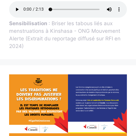
Sensibilisation
: Briser les tabous liés aux
menstruations à Kinshasa - ONG Mouvement
Alerte (Extrait du reportage diffusé sur RFI en
2024)