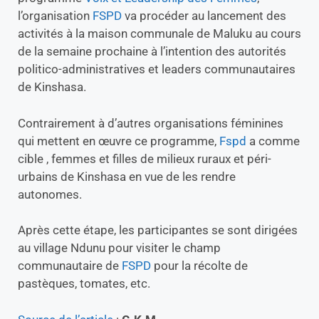
l’organisation
FSPD
va procéder au lancement des
s
n
’
u
d
a
activités à la maison communale de Maluku au cours
i
’
c
de la semaine prochaine à l’intention des autorités
v
e
t
politico-administratives et leaders communautaires
r
x
i
de Kinshasa.
e
p
v
l
l
i
’
i
t
Contrairement à d’autres organisations féminines
e
q
é
qui mettent en œuvre ce programme,
Fspd
a comme
x
u
cible , femmes et filles de milieux ruraux et péri-
p
e
o
r
urbains de Kinshasa en vue de les rendre
s
l
autonomes.
é
e
d
p
Après cette étape, les participantes se sont dirigées
e
r
l
o
au village Ndunu pour visiter le champ
a
j
communautaire de
FSPD
pour la récolte de
r
e
pastèques, tomates, etc.
e
t
s
V
p
L