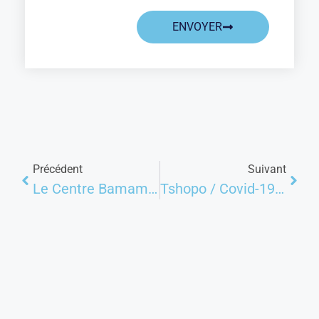
ENVOYER
Précédent
Suivant
Le Centre Bamamu capacite une vingtaine de femmes aux techniques de fabrication de pains à Kananga
Tshopo / Covid-19: alerte sur les dangers que courent les femmes et leurs ménages en cette période de crise