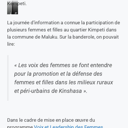
Kempeti.
L
M
P
’
a
h
La journée d’information a connue la participation de
a
m
o
plusieurs femmes et filles au quartier Kimpeti dans
s
a
t
la commune de Maluku. Sur la banderole, on pouvait
s
n
o
i
D
d
lire:
s
e
e
t
s
f
a
y
a
« Les voix des femmes se font entendre
n
F
m
c
u
i
pour la promotion et la défense des
e
r
l
femmes et filles dans les milieux ruraux
e
a
l
n
h
e
et péri-urbains de Kinshasa ».
t
a
,
r
e
a
a
n
p
i
t
r
n
r
è
Dans le cadre de mise en place œuvre du
d
a
s
programme
Voix et Leadership des Femmes
,
e
i
l