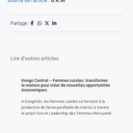
Source de l’article
:
G.K.M
o
F
n
a
s
u
a
x
Partage :
b
f
l
e
e
m
d
m
e
e
F
s
Lire d'autres articles
S
d
P
e
D
M
Kongo Central – Femmes rurales: transformer
a
le manioc pour créer de nouvelles opportunités
l
économiques
u
k
A Songololo, les femmes rurales se forment à la
u
production de farine panifiable de manioc à travers
le projet Voix et Leadership des Femmes Renouvelé